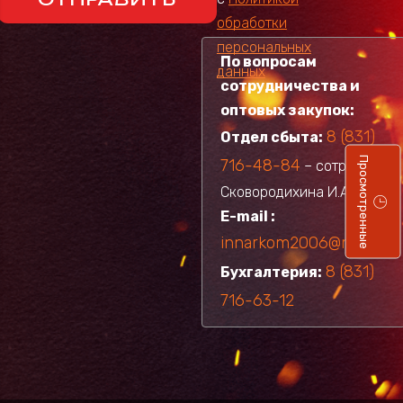
обработки
персональных
По вопросам
данных
сотрудничества и
оптовых закупок:
8 (831)
Отдел сбыта:
Просмотренные
716-48-84
– сотрудник
Сковородихина И.А.
Е-mail :
innarkom2006@mail.ru
8 (831)
Бухгалтерия:
716-63-12