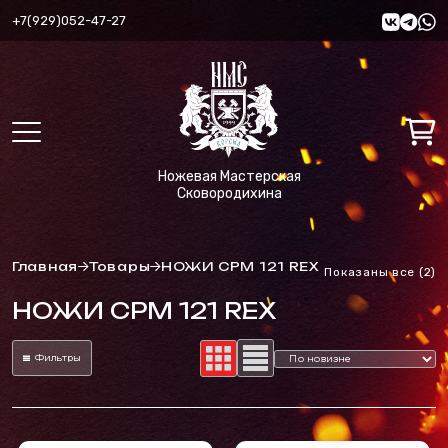
+7(929)052-47-27
Ножевая Мастерская
Сковородихина
Главная
Товары
НОЖИ CPM 121 REX
С
Показаны все (2)
с
НОЖИ CPM 121 REX
н
Фильтры