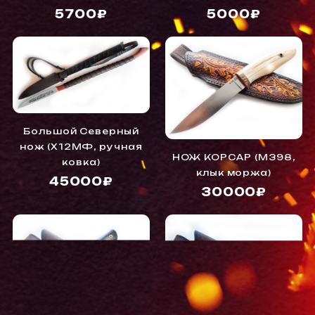
5700₽
5000₽
Большой Северный
нож (Х12МФ, ручная
НОЖ КОРСАР (M398,
ковка)
клык моржа)
45000₽
30000₽