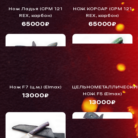
Нож Ладья (CPM 121
НОЖ КОРСАР (CPM 121
REX, карбон)
REX, карбон)
65000₽
65000₽
Нож F7 (ц.м.) (Elmax)
ЦЕЛЬНОМЕТАЛЛИЧЕСКИ
НОЖ F5 (Elmax)
13000₽
13000₽