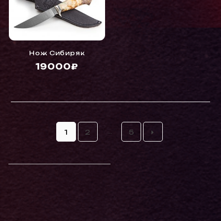
Нож Сибиряк
19000₽
...
1
2
5