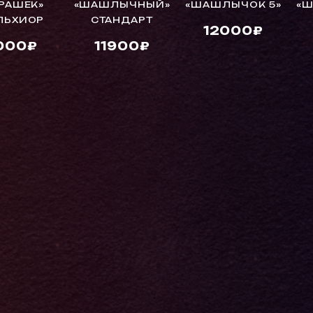
РАШЕК»
«ШАШЛЫЧНЫЙ»
«ШАШЛЫЧОК 5»
«Ш
ЛЬХИОР
СТАНДАРТ
12000₽
000₽
11900₽