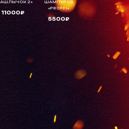
АШЛЫЧОК 2»
ШАМПУРОВ
«ШАШЛЫЧОК 4»
«PROFFI»
11000₽
8800₽
5500₽