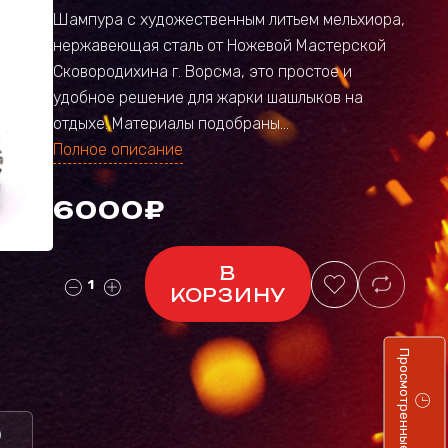
Шампура с художественным литьем мельхиора,
нержавеющая сталь от Ножевой Мастерской
Сковородихина г. Ворсма, это простое и
удобное решение для жарки шашлыков на
отдыхе. Материалы подобраны...
Полное описание
6000₽
В
КОРЗИНУ
Просмотренные
)