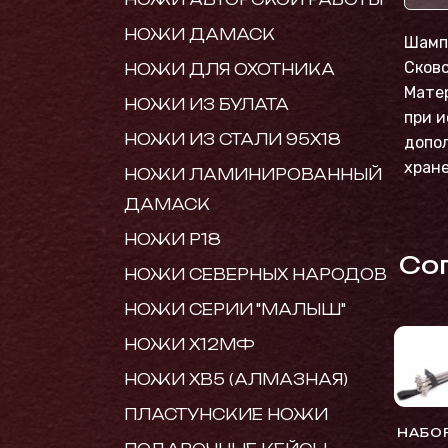
НОЖИ ДАМАСК
Шамп
Сково
НОЖИ ДЛЯ ОХОТНИКА
Матер
НОЖИ ИЗ БУЛАТА
при и
НОЖИ ИЗ СТАЛИ 95Х18
допол
хране
НОЖИ ЛАМИНИРОВАННЫЙ
ДАМАСК
НОЖИ Р18
Cо
НОЖИ СЕВЕРНЫХ НАРОДОВ
НОЖИ СЕРИИ "МАЛЫШ"
НОЖИ Х12МФ
НОЖИ ХВ5 (АЛМАЗНАЯ)
ПЛАСТУНСКИЕ НОЖИ
НАБО