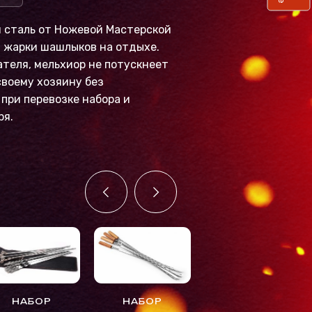
 сталь от Ножевой Мастерской
я жарки шашлыков на отдыхе.
теля, мельхиор не потускнеет
воему хозяину без
при перевозке набора и
ря.
НАБОР
НАБОР
НАБОР