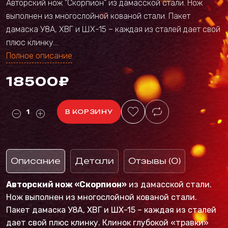
Авторский нож "Скорпион" из дамасской стали. Нож
выполнен из многослойной кованой стали. Пакет
дамаска У8А, ХВГ и ШХ-15 – каждая из сталей дает свой
плюс клинку....
Полное описание
18500₽
В КОРЗИНУ
Описание
Детали
Отзывы (0)
Авторский нож «Скорпион»
из дамасской стали.
Нож выполнен из многослойной кованой стали.
Пакет дамаска У8А, ХВГ и ШХ-15 – каждая из сталей
дает свой плюс клинку. Клинок глубокой «травки»