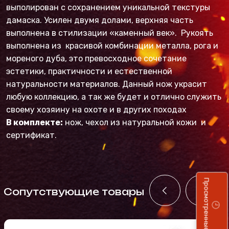
выполирован с сохранением уникальной текстуры
дамаска. Усилен двумя долами, верхняя часть
выполнена в стилизации «каменный век». Рукоять
выполнена из красивой комбинации металла, рога и
мореного дуба, это превосходное сочетание
эстетики, практичности и естественной
натуральности материалов. Данный нож украсит
любую коллекцию, а так же будет и отлично служить
своему хозяину на охоте и в других походах
В комплекте:
нож, чехол из натуральной кожи и
сертификат.
Просмотренные
Cопутствующие товары