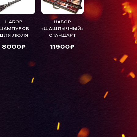
НАБОР
НАБОР
НАБОР
ШАМПУРОВ
«ШАШЛЫЧНЫЙ»
ШАМПУРОВ
ДЛЯ ЛЮЛЯ
СТАНДАРТ
«PROFFI»
8000₽
11900₽
5500₽