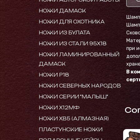
НОЖИ ДАМАСК
Шамп
НОЖИ ДЛЯ ОХОТНИКА
Шамп
НОЖИ ИЗ БУЛАТА
Сково
Матер
НОЖИ ИЗ СТАЛИ 95Х18
при и
НОЖИ ЛАМИНИРОВАННЫЙ
допол
ДАМАСК
хране
В ко
НОЖИ Р18
серт
НОЖИ СЕВЕРНЫХ НАРОДОВ
НОЖИ СЕРИИ "МАЛЫШ"
НОЖИ Х12МФ
Cо
НОЖИ ХВ5 (АЛМАЗНАЯ)
ПЛАСТУНСКИЕ НОЖИ