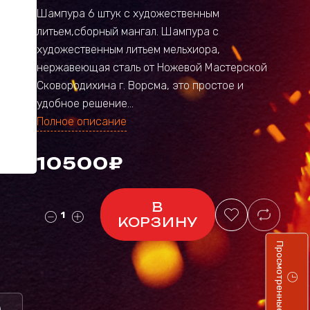
Шампура 6 штук с художественным
литьем,сборный мангал. Шампура с
художественным литьем мельхиора,
нержавеющая сталь от Ножевой Мастерской
Сковородихина г. Ворсма, это простое и
удобное решение...
Полное описание
10500₽
В
КОРЗИНУ
Просмотренные
)