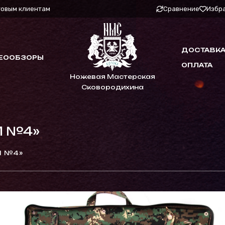
товым клиентам
Сравнение
Избр
ДОСТАВКА
ЕООБЗОРЫ
ОПЛАТА
Ножевая Мастерская
Сковородихина
 №4»
 №4»