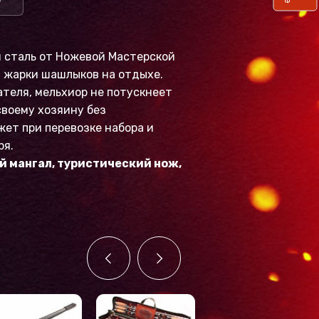
 сталь от Ножевой Мастерской
я жарки шашлыков на отдыхе.
теля, мельхиор не потускнеет
воему хозяину без
жет при перевозке набора и
ря.
ый мангал, туристический нож,