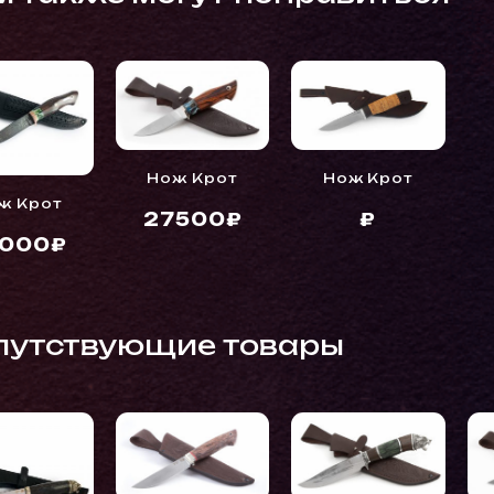
Нож Крот
Нож Крот
ж Крот
27500₽
₽
5000₽
путствующие товары