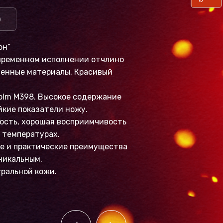
)
он”
овременном исполнении отчлино
еменные материалы. Красивый
olm M398. Высокое содержание
йкие показатели ножу.
ость, хорошая восприимчивость
 температурах.
ие и практические преимущества
никальным.
уральной кожи.