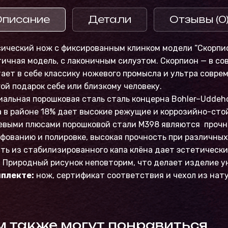
Описание
Детали
Отзывы (0
сический нож с фиксированным клинком модели “Скорпи
ичная модель, с лаконичным силуэтом. Скорпион — в с
ает в себе классику ножевого промысла и ультра совр
ой подарок себе или близкому человеку.
альная порошковая сталь сталь концерна Bohler–Uddeh
 в районе 18% дает высокие режущие и коррозийно-сто
евыми плюсами порошковой стали M398 являются прочн
фованию и полировке, высокая прочность при различных
ть из стабилизированного капа клёна дает эстетическ
 Природный рисунок неповторим, что делает изделие у
мплекте:
нож, сертификат соответствия и чехол из нат
м также могут понравиться