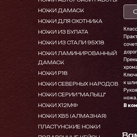
НОЖИ ДАМАСК
НОЖИ ДЛЯ ОХОТНИКА
Клас
НОЖИ ИЗ БУЛАТА
Практ
НОЖИ ИЗ СТАЛИ 95Х18
сочет
дорог
НОЖИ ЛАМИНИРОВАННЫЙ
Преми
ДАМАСК
хрома
НОЖИ Р18
Ключ
к шли
НОЖИ СЕВЕРНЫХ НАРОДОВ
Рукоя
НОЖИ СЕРИИ "МАЛЫШ"
ножа.
В ко
НОЖИ Х12МФ
НОЖИ ХВ5 (АЛМАЗНАЯ)
ПЛАСТУНСКИЕ НОЖИ
Ва