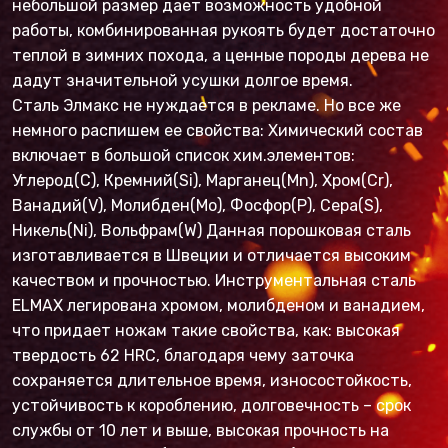
небольшой размер дает возможность удобной
работы, комбинированная рукоять будет достаточно
теплой в зимних похода, а ценные породы дерева не
дадут значительной усушки долгое время.
Сталь Элмакс не нуждается в рекламе. Но все же
немного распишем ее свойства: Химический состав
включает в большой список хим.элементов:
Углерод(C), Кремний(Si), Марганец(Mn), Хром(Cr),
Ванадий(V), Молибден(Mo), Фосфор(P), Сера(S),
Никель(Ni), Вольфрам(W) Данная порошковая сталь
изготавливается в Швеции и отличается высоким
качеством и прочностью. Инструментальная сталь
ELMAX легирована хромом, молибденом и ванадием,
что придает ножам такие свойства, как: высокая
твердость 62 HRC, благодаря чему заточка
сохраняется длительное время, износостойкость,
устойчивость к короблению, долговечность – срок
службы от 10 лет и выше, высокая прочность на