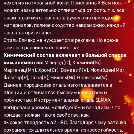
чехол из натуральной кожи. Присланный Вам нож
может незначительно отличаться от фото, т.к. все
наши ножи изготовлены в ручную из природных
материалов, полное сходство невозможно, каждый
наш нож оригинален.
Сталь Елмакс не нуждается в рекламе. Но всеже
немного распишем ее свойства:
Химический состав включает в большой список
хим.элементов:
Углерод(C), Кремний(Si),
Марганец(Mn), Хром(Cr), Ванадий(V), Молибден(Mo),
Фосфор(P), Сера(S), Никель(Ni), Вольфрам(W)
Данная порошковая сталь изготавливается в
Швеции и отличается высоким качеством и
прочностью. Инструментальная сталь ELMAX
легирована хромом, молибденом и ванадием, что
придает ножам такие свойства, как:
высокая твердость 62 HRC, благодаря чему заточка
сохраняется длительное время, износостойкость,