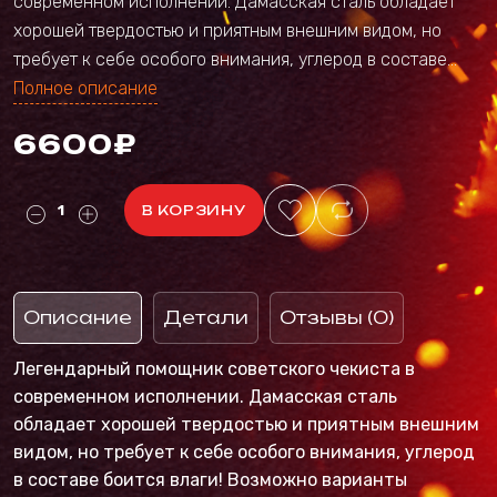
современном исполнении. Дамасская сталь обладает
хорошей твердостью и приятным внешним видом, но
требует к себе особого внимания, углерод в составе...
Полное описание
6600₽
В КОРЗИНУ
Описание
Детали
Отзывы (0)
Легендарный помощник советского чекиста в
современном исполнении. Дамасская сталь
обладает хорошей твердостью и приятным внешним
видом, но требует к себе особого внимания, углерод
в составе боится влаги! Возможно варианты