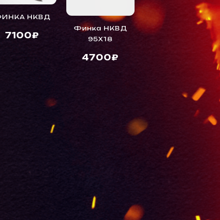
ИНКА НКВД
ФИНКА НКВД
БУЛАТ
Финка НКВД
7100₽
95Х18
10400₽
4700₽