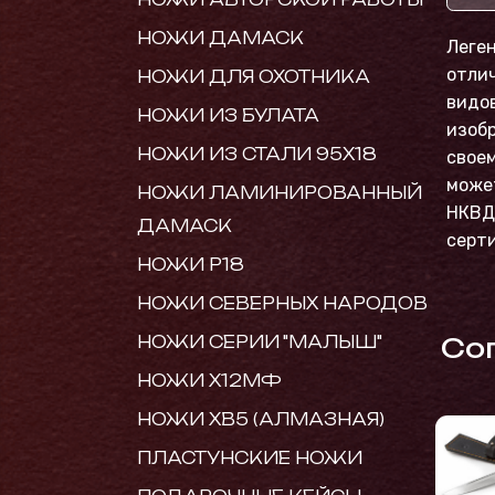
НОЖИ ДАМАСК
Леген
отли
НОЖИ ДЛЯ ОХОТНИКА
видов
НОЖИ ИЗ БУЛАТА
изобр
НОЖИ ИЗ СТАЛИ 95Х18
своем
может
НОЖИ ЛАМИНИРОВАННЫЙ
НКВД 
ДАМАСК
серти
НОЖИ Р18
НОЖИ СЕВЕРНЫХ НАРОДОВ
Cо
НОЖИ СЕРИИ "МАЛЫШ"
НОЖИ Х12МФ
НОЖИ ХВ5 (АЛМАЗНАЯ)
ПЛАСТУНСКИЕ НОЖИ