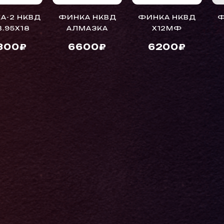
А-2 НКВД
ФИНКА НКВД
ФИНКА НКВД
Ф
В.95Х18
АЛМАЗКА
Х12МФ
300₽
6600₽
6200₽