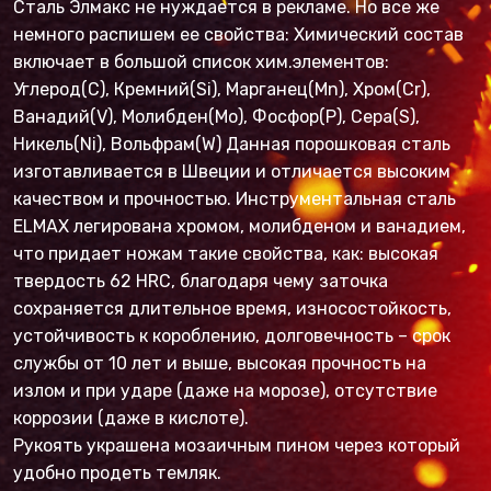
Сталь Элмакс не нуждается в рекламе. Но все же
немного распишем ее свойства: Химический состав
включает в большой список хим.элементов:
Углерод(C), Кремний(Si), Марганец(Mn), Хром(Cr),
Ванадий(V), Молибден(Mo), Фосфор(P), Сера(S),
Никель(Ni), Вольфрам(W) Данная порошковая сталь
изготавливается в Швеции и отличается высоким
качеством и прочностью. Инструментальная сталь
ELMAX легирована хромом, молибденом и ванадием,
что придает ножам такие свойства, как: высокая
твердость 62 HRC, благодаря чему заточка
сохраняется длительное время, износостойкость,
устойчивость к короблению, долговечность – срок
службы от 10 лет и выше, высокая прочность на
излом и при ударе (даже на морозе), отсутствие
коррозии (даже в кислоте).
Рукоять украшена мозаичным пином через который
удобно продеть темляк.