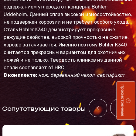
содержанием углерода от концерна Böhler-
Uddeholm. Данный сплав высокой износостойкостью,
не подвержен коррозии и не требует особого ухода.
Сталь Bohler K340 демонстрирует прекрасные
режущие свойства, высокой прочностью на сжатие,
хорошо затачивается. Именно поэтому Bohler К340
считается прекрасным вариантом для охотничьих
ножей и не только. Твердость клинков из данной
стали составляет 61 HRC.
В комплекте:
нож, деревянный чехол, сертификат
Просмотренные
Cопутствующие товары