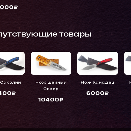
5000₽
путствующие товары
 Сахалин
Нож шейный
Нож Канадец
Север
400₽
6000₽
10400₽