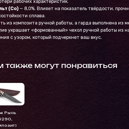
отери рабочих характеристик.
льт (Co)
— 8,0%. Влияет на показатель твёрдости, проч
остойкости сплава.
ть из композита ручной работы, а гарда выполнена из м
лие украшает «формованный» чехол ручной работы из н
ния с узором, который подчеркнет ваш вкус.
м также могут понравиться
ж Рысь
S290,
мпозит)