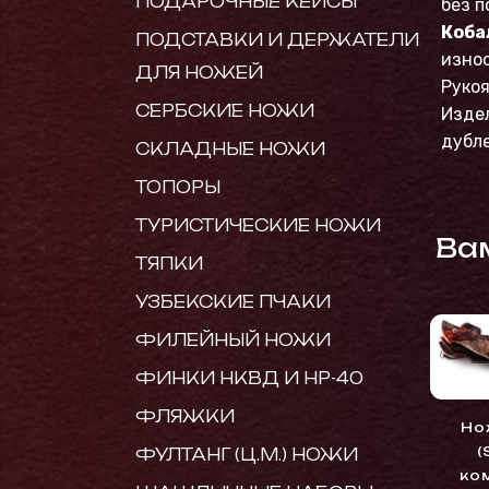
ПОДАРОЧНЫЕ КЕЙСЫ
без п
Коба
ПОДСТАВКИ И ДЕРЖАТЕЛИ
износ
ДЛЯ НОЖЕЙ
Рукоя
СЕРБСКИЕ НОЖИ
Изде
дубле
СКЛАДНЫЕ НОЖИ
ТОПОРЫ
ТУРИСТИЧЕСКИЕ НОЖИ
Ва
ТЯПКИ
УЗБЕКСКИЕ ПЧАКИ
ФИЛЕЙНЫЙ НОЖИ
ФИНКИ НКВД И НР-40
ФЛЯЖКИ
Но
(
ФУЛТАНГ (Ц.М.) НОЖИ
ко