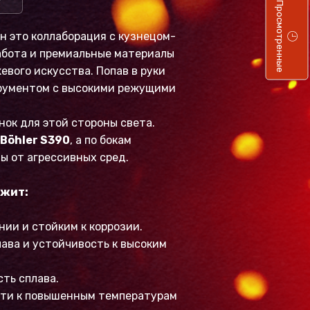
Просмотренные
н это коллаборация с кузнецом-
абота и премиальные материалы
вого искусства. Попав в руки
трументом с высокими режущими
ок для этой стороны света.
Böhler S390
, а по бокам
 от агрессивных сред.
ржит:
ии и стойким к коррозии.
ава и устойчивость к высоким
ть сплава.
сти к повышенным температурам