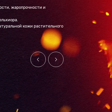
ности, жаропрочности и
ельхиора.
атуральной кожи растительного