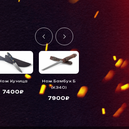
Нож Куница
Нож Бамбук Б
Нож Куница
(K340)
7400₽
7400₽
7900₽