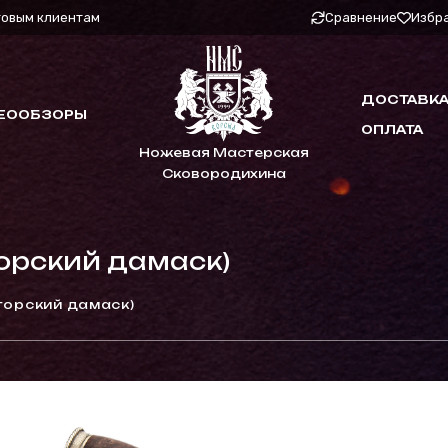
товым клиентам
Сравнение
Избр
ДОСТАВКА
ЕООБЗОРЫ
ОПЛАТА
Ножевая Мастерская
Сковородихина
торский дамаск)
торский дамаск)