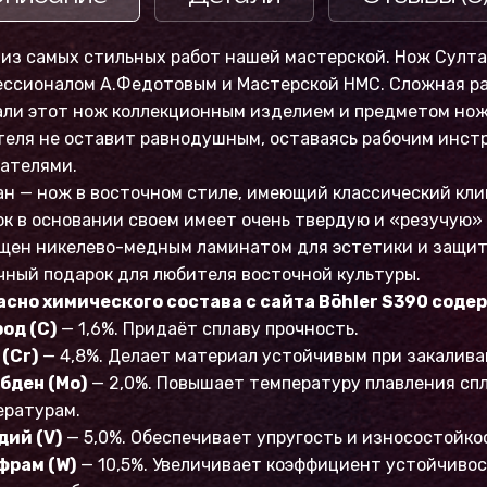
из самых стильных работ нашей мастерской. Нож Султа
ессионалом А.Федотовым и Мастерской НМС. Сложная р
ли этот нож коллекционным изделием и предметом ноже
теля не оставит равнодушным, оставаясь рабочим инс
зателями.
н — нож в восточном стиле, имеющий классический клин
к в основании своем имеет очень твердую и «резучую»
щен никелево-медным ламинатом для эстетики и защиты
ный подарок для любителя восточной культуры.
асно химического состава с сайта Böhler S390 соде
од (C)
— 1,6%. Придаёт сплаву прочность.
(Cr)
— 4,8%. Делает материал устойчивым при закаливан
бден (Mo)
— 2,0%. Повышает температуру плавления спл
ературам.
дий (V)
— 5,0%. Обеспечивает упругость и износостойкос
фрам (W)
— 10,5%. Увеличивает коэффициент устойчиво