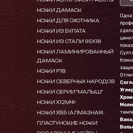
НОЖИ ДАМАСК
Одна 
НОЖИ ДЛЯ ОХОТНИКА
проф
сдела
НОЖИ ИЗ БУЛАТА
цени
НОЖИ ИЗ СТАЛИ 95Х18
пока
НОЖИ ЛАМИНИРОВАННЫЙ
Султа
Клино
ДАМАСК
защи
НОЖИ Р18
Отлич
НОЖИ СЕВЕРНЫХ НАРОДОВ
Согл
Углер
НОЖИ СЕРИИ "МАЛЫШ"
Хром 
НОЖИ Х12МФ
Моли
темп
НОЖИ ХВ5 (АЛМАЗНАЯ)
Вана
ПЛАСТУНСКИЕ НОЖИ
Воль