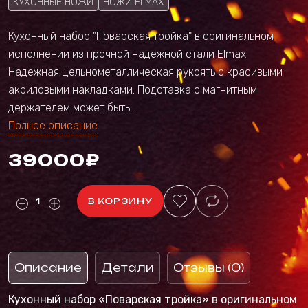
КУХОННЫЕ НОЖИ
НОЖИ ELMAX
Кухонный набор "Поварская тройка" в оригинальном
исполнении из прочной надежной стали Elmax.
Надежная цельнометаллическая рукоять с красивыми
акриловыми накладками. Подставка с магнитным
держателем может быть...
Полное описание
39000₽
В КОРЗИНУ
Описание
Детали
Отзывы (0)
Кухонный набор «Поварская тройка» в оригинальном