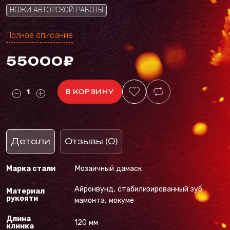
НОЖИ АВТОРСКОЙ РАБОТЫ
Полное описание
55000₽
В КОРЗИНУ
Детали
Отзывы (0)
Марка стали
Мозаичный дамаск
Айронвунд, стабилизированный зуб
Материал
рукояти
мамонта, мокуме
Длина
120 мм
клинка