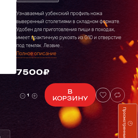
Узнаваемый узбекский профиль ножа
выверенный столетиями в складном формате.
Удобен для приготовления пищи в походах,
имеет практичную рукоять из G10 и отверстие
под темляк. Лезвие...
Полное описание
7500₽
В
КОРЗИНУ
Просмотренные
)