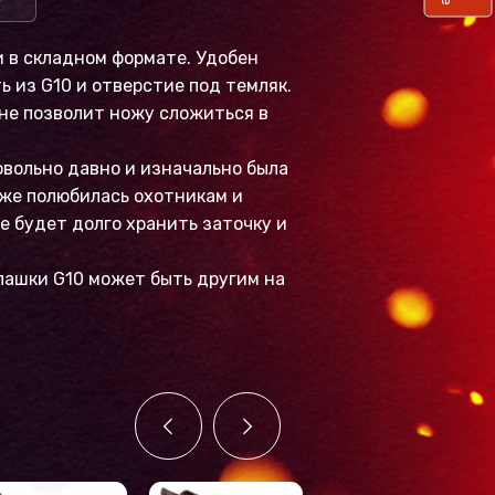
 в складном формате. Удобен
ь из G10 и отверстие под темляк.
не позволит ножу сложиться в
вольно давно и изначально была
уже полюбилась охотникам и
 будет долго хранить заточку и
лашки G10 может быть другим на