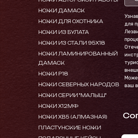
НОЖИ ДАМАСК
Узна
НОЖИ ДЛЯ ОХОТНИКА
для п
Лезви
НОЖИ ИЗ БУЛАТА
проце
НОЖИ ИЗ СТАЛИ 95Х18
Отече
НОЖИ ЛАМИНИРОВАННЫЙ
инстр
турис
ДАМАСК
внеш
НОЖИ Р18
Может
НОЖИ СЕВЕРНЫХ НАРОДОВ
ваш в
НОЖИ СЕРИИ "МАЛЫШ"
НОЖИ Х12МФ
Cо
НОЖИ ХВ5 (АЛМАЗНАЯ)
ПЛАСТУНСКИЕ НОЖИ