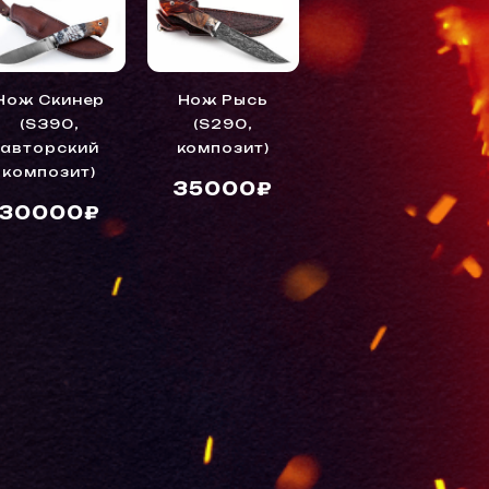
Нож Скинер
Нож Рысь
Нож Сибирь
(S390,
(S290,
(ц.м. K340)
авторский
композит)
8500₽
композит)
35000₽
30000₽