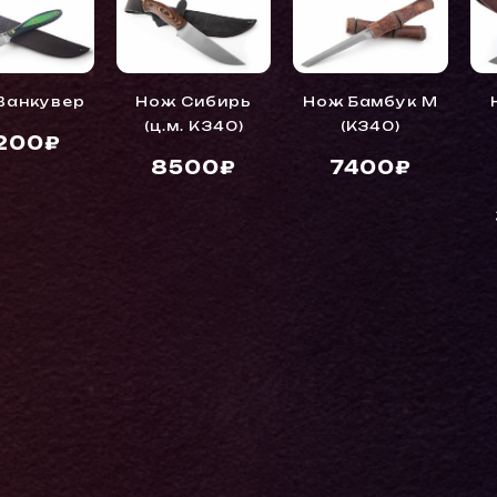
Ванкувер
Нож Сибирь
Нож Бамбук М
(ц.м. K340)
(K340)
200₽
8500₽
7400₽