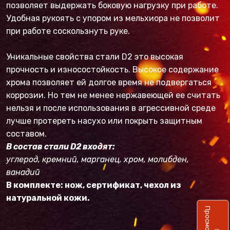
позволяет выдержать боковую нагрузку при работе.
Удобная рукоять с упором из мельхиора не позволит
при работе соскользнуть руке.
Уникальные свойства стали D2 это высокая
прочность и износостойкость. Высокое содержание
хрома позволяет ей долгое время не подвергаться
коррозии. Но тем не менее нержавеющей ее считать
нельзя и после использования в агрессивной среде
лучше протереть насухо или покрыть защитным
составом.
В состав стали D2 входят:
углерод, кремний, марганец, хром, молибден,
ванадий
В комплекте: нож, сертификат, чехол из
натуральной кожи.