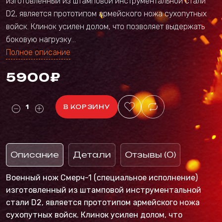
изготовленный из штамповой инструментальной стали
D2, является прототипом армейского ножа сухопутных
войск. Клинок усилен долом, что позволяет выдержать
боковую нагрузку...
Полное описание
5900₽
В КОРЗИНУ
Описание
Детали
Отзывы (0)
Военный нож Смерч-1 (специальное исполнение)
изготовленный из штамповой инструментальной
стали D2, является прототипом армейского ножа
сухопутных войск. Клинок усилен долом, что