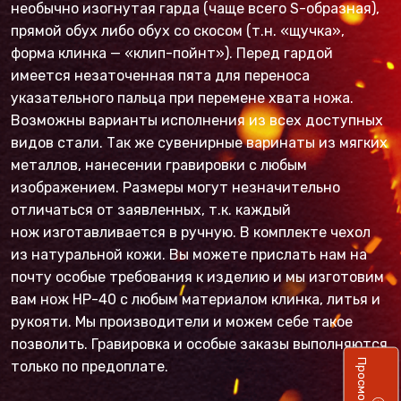
необычно изогнутая гарда (чаще всего S-образная),
прямой обух либо обух со скосом (т.н. «щучка»,
форма клинка — «клип-пойнт»). Перед гардой
имеется незаточенная пята для переноса
указательного пальца при перемене хвата ножа.
Возможны варианты исполнения из всех доступных
видов стали. Так же сувенирные варинаты из мягких
металлов, нанесении гравировки с любым
изображением. Размеры могут незначительно
отличаться от заявленных, т.к. каждый
нож изготавливается в ручную. В комплекте чехол
из натуральной кожи. Вы можете прислать нам на
почту особые требования к изделию и мы изготовим
вам нож НР-40 с любым материалом клинка, литья и
рукояти. Мы производители и можем себе такое
позволить. Гравировка и особые заказы выполняются
только по предоплате.