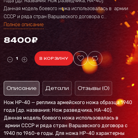
года (др. названия: Нож разведчика, НА-40).
Данная модель боевого ножа использовалась в армии
СССР и ряда стран Варшавского договора с...
Полное описание
8400₽
В КОРЗИНУ
Описание
Детали
Отзывы (0)
Нож НР-40 — реплика армейского ножа образца 1940
года (др. названия: Нож разведчика, НА-40).
Данная модель боевого ножа использовалась в
армии СССР и ряда стран Варшавского договора с
1940 по 1960-е годы. Для ножа НР-40 характерны