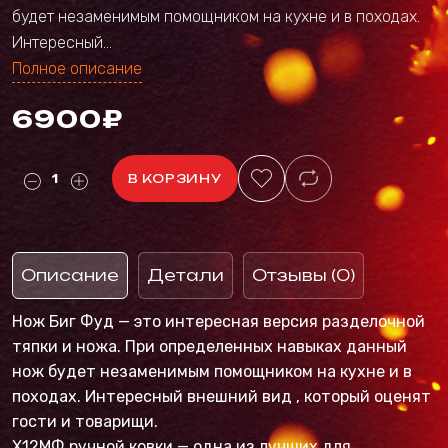
будет незаменимым помощником на кухне и в походах.
Интересный...
Полное описание
6900₽
В КОРЗИНУ
Описание
Детали
Отзывы (0)
Нож Биг Фуд — это интересная версия разделочной
тяпки и ножа. При определенных навыках данный
нож будет незаменимым помощником на кухне и в
походах. Интересный внешний вид , который оценят
гости и товарищи.
Х12МФ ручной ковки — одна из лучших для