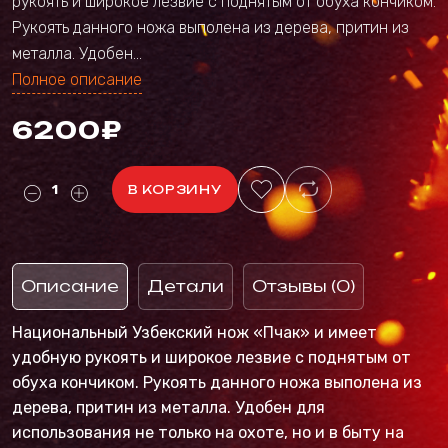
рукоять и широкое лезвие с поднятым от обуха кончиком.
Рукоять данного ножа выполена из дерева, притин из
металла. Удобен...
Полное описание
6200₽
В КОРЗИНУ
Описание
Детали
Отзывы (0)
Национальный Узбекский нож «Пчак» и имеет
удобную рукоять и широкое лезвие с поднятым от
обуха кончиком. Рукоять данного ножа выполена из
дерева, притин из металла. Удобен для
использования не только на охоте, но и в быту на