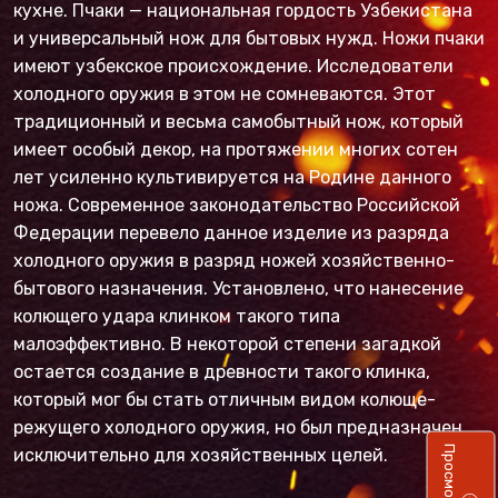
кухне. Пчаки — национальная гордость Узбекистана
и универсальный нож для бытовых нужд. Ножи пчаки
имеют узбекское происхождение. Исследователи
холодного оружия в этом не сомневаются. Этот
традиционный и весьма самобытный нож, который
имеет особый декор, на протяжении многих сотен
лет усиленно культивируется на Родине данного
ножа. Современное законодательство Российской
Федерации перевело данное изделие из разряда
холодного оружия в разряд ножей хозяйственно-
бытового назначения. Установлено, что нанесение
колющего удара клинком такого типа
малоэффективно. В некоторой степени загадкой
остается создание в древности такого клинка,
который мог бы стать отличным видом колюще-
режущего холодного оружия, но был предназначен
исключительно для хозяйственных целей.