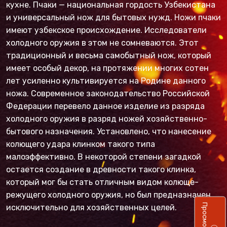
кухне. Пчаки — национальная гордость Узбекистана
и универсальный нож для бытовых нужд. Ножи пчаки
имеют узбекское происхождение. Исследователи
холодного оружия в этом не сомневаются. Этот
традиционный и весьма самобытный нож, который
имеет особый декор, на протяжении многих сотен
лет усиленно культивируется на Родине данного
ножа. Современное законодательство Российской
Федерации перевело данное изделие из разряда
холодного оружия в разряд ножей хозяйственно-
бытового назначения. Установлено, что нанесение
колющего удара клинком такого типа
малоэффективно. В некоторой степени загадкой
остается создание в древности такого клинка,
который мог бы стать отличным видом колюще-
режущего холодного оружия, но был предназначен
исключительно для хозяйственных целей.