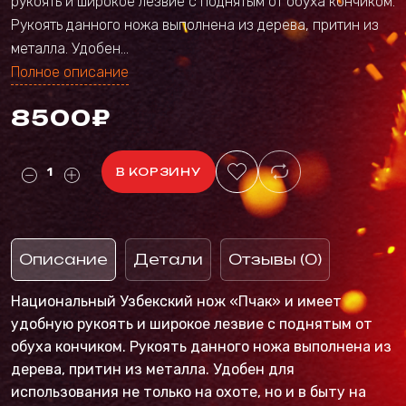
рукоять и широкое лезвие с поднятым от обуха кончиком.
Рукоять данного ножа выполнена из дерева, притин из
металла. Удобен...
Полное описание
8500₽
В КОРЗИНУ
Описание
Детали
Отзывы (0)
Национальный Узбекский нож «Пчак» и имеет
удобную рукоять и широкое лезвие с поднятым от
обуха кончиком. Рукоять данного ножа выполнена из
дерева, притин из металла. Удобен для
использования не только на охоте, но и в быту на