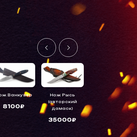
ож Ванкувер
Нож Рысь
Нож Сибирь
(авторский
(ц.м. K340)
8100₽
дамаск)
8500₽
35000₽