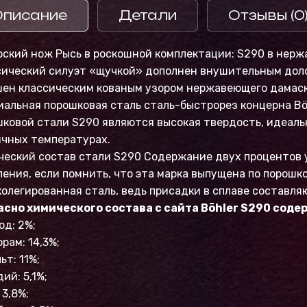
Описание
Детали
Отзывы (0
рский нож Рысь в роскошной комплектации: S290 в нер
сический силуэт «щучкой» дополнен внушительным дол
шен классическим кованым узором нержавеющего дамаск
альная порошковая сталь сталь-быстрорез концерна Bö
ковой стали S290 являются высокая твердость, идеальн
ичных температурах.
еский состав стали S290 Содержание двух процентов у
ения, если помнить, что эта марка выпущена по порошк
олегированная сталь, ведь присадки в сплаве составляю
асно химического состава с сайта Böhler S290 соде
од: 2%;
рам: 14,3%;
ьт: 11%;
ий: 5,1%;
 3,8%;