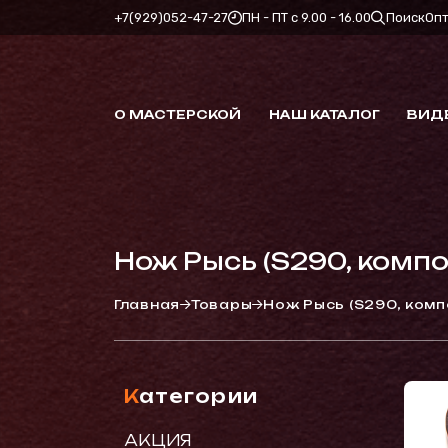
+7(929)052-47-27
ПН - ПТ с 9.00 - 16.00
Поиск
Оп
О МАСТЕРСКОЙ
НАШ КАТАЛОГ
ВИД
Нож Рысь (S290, компо
Главная
Товары
Нож Рысь (S290, комп
Категории
АКЦИЯ