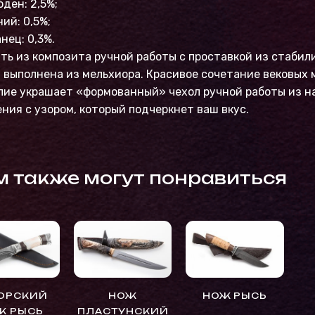
ден: 2,5%;
ий: 0,5%;
нец: 0,3%.
ть из композита ручной работы с проставкой из стабил
 выполнена из мельхиора. Красивое сочетание вековых
лие украшает «формованный» чехол ручной работы из н
ния с узором, который подчеркнет ваш вкус.
м также могут понравиться
ОРСКИЙ
НОЖ
НОЖ РЫСЬ
Ж РЫСЬ
ПЛАСТУНСКИЙ