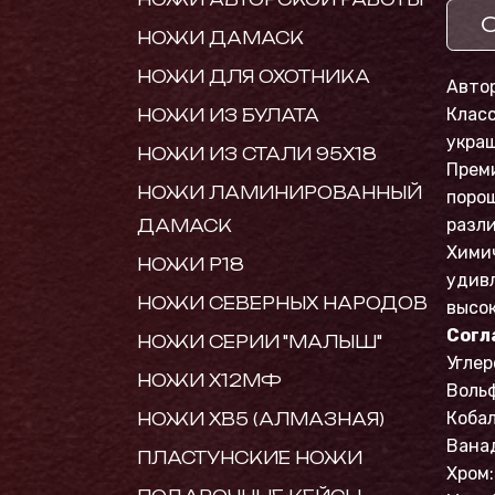
НОЖИ ДАМАСК
НОЖИ ДЛЯ ОХОТНИКА
Авто
Клас
НОЖИ ИЗ БУЛАТА
укра
НОЖИ ИЗ СТАЛИ 95Х18
Преми
НОЖИ ЛАМИНИРОВАННЫЙ
порош
разл
ДАМАСК
Химич
НОЖИ Р18
удивл
НОЖИ СЕВЕРНЫХ НАРОДОВ
высок
Согл
НОЖИ СЕРИИ "МАЛЫШ"
Углер
НОЖИ Х12МФ
Вольф
Кобал
НОЖИ ХВ5 (АЛМАЗНАЯ)
Ванад
ПЛАСТУНСКИЕ НОЖИ
Хром: