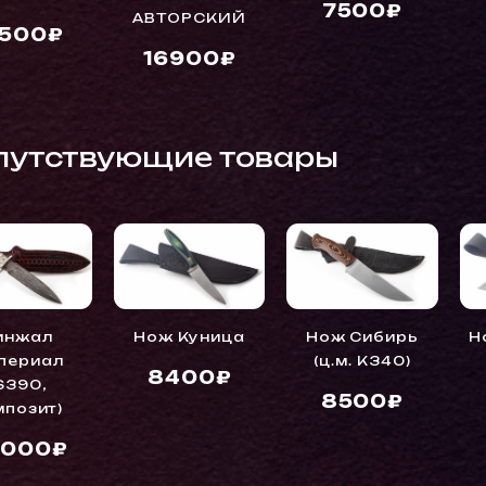
7500₽
АВТОРСКИЙ
8500₽
16900₽
путствующие товары
инжал
Нож Куница
Нож Сибирь
Н
периал
(ц.м. K340)
8400₽
S390,
8500₽
мпозит)
000₽