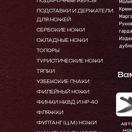
ПОДАРОЧНЫЕ КЕЙСЫ
Молиб
Кремн
ПОДСТАВКИ И ДЕРЖАТЕЛИ
Марга
ДЛЯ НОЖЕЙ
Рукоя
СЕРБСКИЕ НОЖИ
гарда
Изде
СКЛАДНЫЕ НОЖИ
дубле
ТОПОРЫ
ТУРИСТИЧЕСКИЕ НОЖИ
ТЯПКИ
Ва
УЗБЕКСКИЕ ПЧАКИ
ФИЛЕЙНЫЙ НОЖИ
ФИНКИ НКВД И НР-40
ФЛЯЖКИ
ФУЛТАНГ (Ц.М.) НОЖИ
АВТ
НО