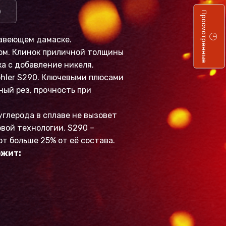
)
Просмотренные
жавеющем дамаске.
ом. Клинок приличной толщины
а с добавление никеля.
hler S290. Ключевыми плюсами
ый рез, прочность при
глерода в сплаве не вызовет
овой технологии. S290 –
т больше 25% от её состава.
ржит: