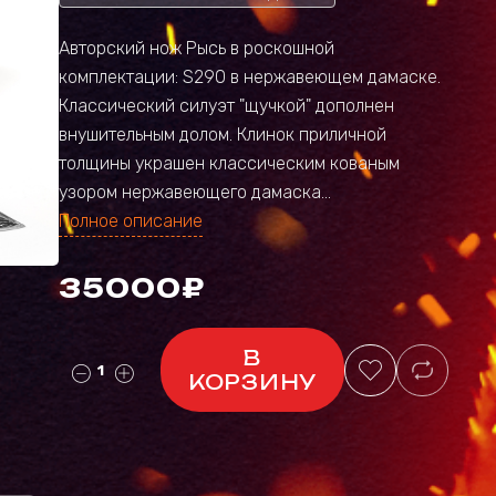
Авторский нож Рысь в роскошной
комплектации: S290 в нержавеющем дамаске.
Классический силуэт "щучкой" дополнен
внушительным долом. Клинок приличной
толщины украшен классическим кованым
узором нержавеющего дамаска...
Полное описание
35000₽
В
КОРЗИНУ