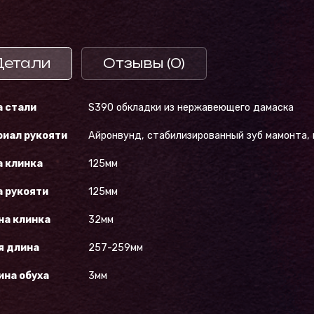
Детали
Отзывы (0)
 стали
S390 обкладки из нержавеющего дамаска
иал рукояти
Айронвунд, стабилизированный зуб мамонта,
 клинка
125мм
 рукояти
125мм
на клинка
32мм
я длина
257-259мм
на обуха
3мм