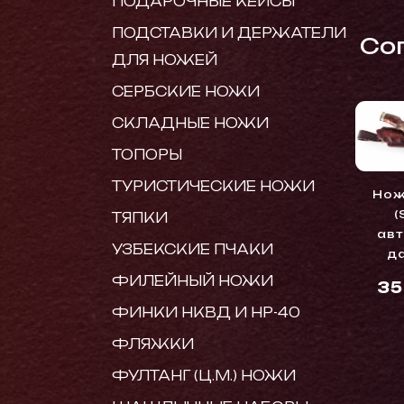
ПОДАРОЧНЫЕ КЕЙСЫ
ПОДСТАВКИ И ДЕРЖАТЕЛИ
Cо
ДЛЯ НОЖЕЙ
СЕРБСКИЕ НОЖИ
СКЛАДНЫЕ НОЖИ
ТОПОРЫ
ТУРИСТИЧЕСКИЕ НОЖИ
Нож
(
ТЯПКИ
ав
УЗБЕКСКИЕ ПЧАКИ
д
ФИЛЕЙНЫЙ НОЖИ
3
ФИНКИ НКВД И НР-40
ФЛЯЖКИ
ФУЛТАНГ (Ц.М.) НОЖИ