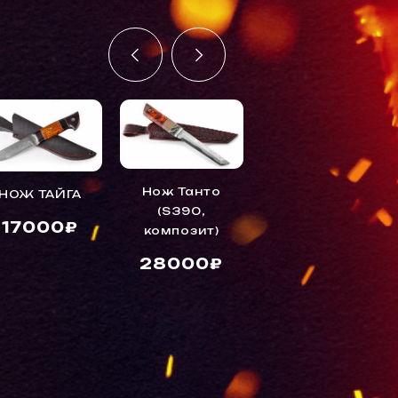
Нож Танто
НОЖ ТАЙГА
(S390,
Нож Глухарь
17000₽
композит)
30000₽
28000₽