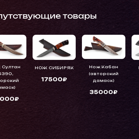
путствующие товары
 Султан
Нож Кабан
НОЖ СИБИРЯК
S390,
(авторский
17500₽
торский
дамаск)
амаск)
35000₽
5000₽